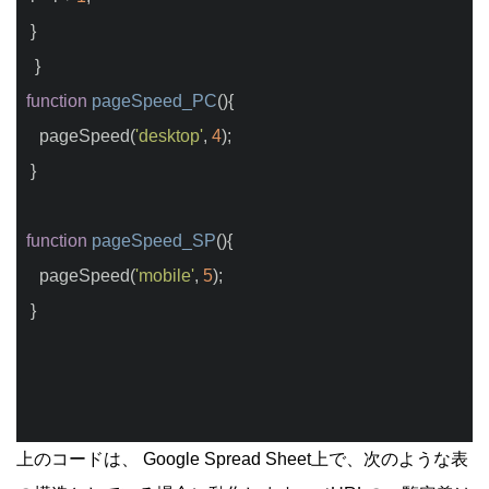
 }  
  }
function
pageSpeed_PC
(
)
{
   pageSpeed(
'desktop'
, 
4
);
 }
function
pageSpeed_SP
(
)
{
   pageSpeed(
'mobile'
, 
5
);
 }
上のコードは、 Google Spread Sheet上で、次のような表