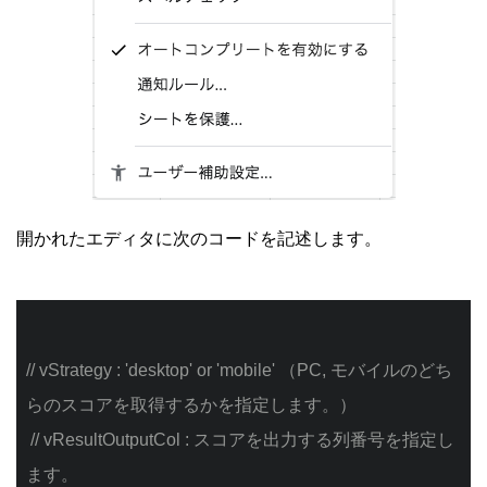
開かれたエディタに次のコードを記述します。
// vStrategy : 'desktop' or 'mobile' （PC, モバイルのどち
らのスコアを取得するかを指定します。）
// vResultOutputCol : スコアを出力する列番号を指定し
ます。