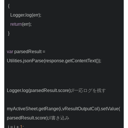
 {
   Logger.log(err);
return
(err);
 }
var
 parsedResult = 
Utilities.jsonParse(response.getContentText());
Logger.log(parsedResult.score);
//一応ログを残す
myActiveSheet.getRange(i,vResultOutputCol).setValue(
parsedResult.score);
//書き込み  
 i = i + 
1
;