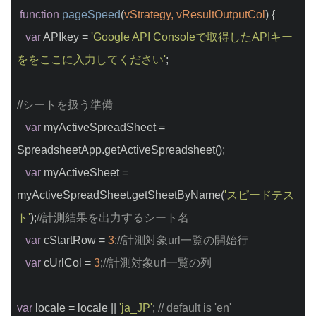
function
pageSpeed
(
vStrategy, vResultOutputCol
) 
{
var
 APIkey = 
'Google API Consoleで取得したAPIキー
ををここに入力してください'
;
//シートを扱う準備
var
 myActiveSpreadSheet = 
SpreadsheetApp.getActiveSpreadsheet();
var
 myActiveSheet = 
myActiveSpreadSheet.getSheetByName(
'スピードテス
ト'
);
//計測結果を出力するシート名
var
 cStartRow = 
3
;
//計測対象url一覧の開始行
var
 cUrlCol = 
3
;
//計測対象url一覧の列
var
 locale = locale || 
'ja_JP'
; 
// default is 'en'