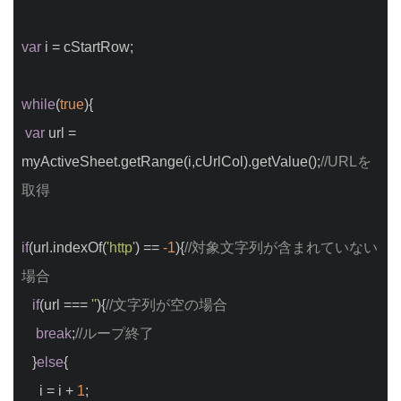
var
 i = cStartRow;
while
(
true
){
var
 url = 
myActiveSheet.getRange(i,cUrlCol).getValue();
//URLを
取得
if
(url.indexOf(
'http'
) == 
-1
){
//対象文字列が含まれていない
場合
if
(url === 
''
){
//文字列が空の場合
break
;
//ループ終了
   }
else
{
     i = i + 
1
;