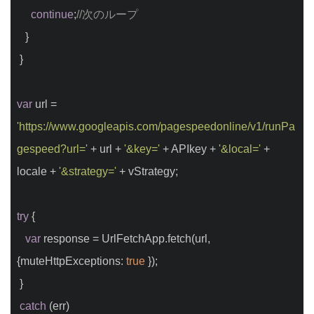
continue
;
//次のループ
   }
 }
var
 url = 
'https://www.googleapis.com/pagespeedonline/v1/runPa
gespeed?url='
 + url + 
'&key='
 + APIkey + 
'&local='
 + 
locale + 
'&strategy='
 + vStrategy;
try
 {
var
 response = UrlFetchApp.fetch(url, 
{
muteHttpExceptions
: 
true
 });
 }
catch
 (err)