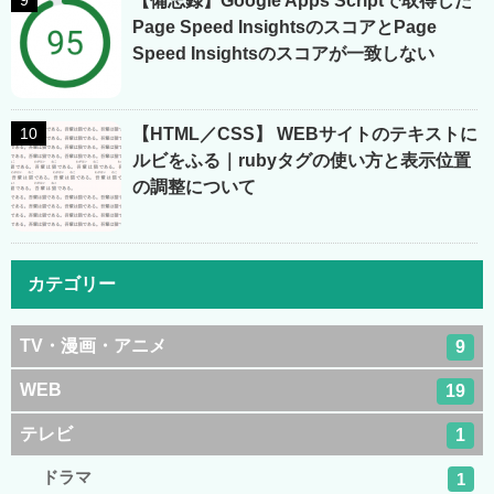
【備忘録】Google Apps Scriptで取得した
Page Speed InsightsのスコアとPage
Speed Insightsのスコアが一致しない
【HTML／CSS】 WEBサイトのテキストに
ルビをふる｜rubyタグの使い方と表示位置
の調整について
カテゴリー
TV・漫画・アニメ
9
WEB
19
テレビ
1
ドラマ
1