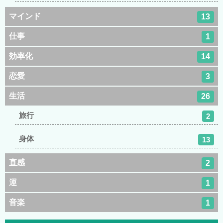
マインド
13
仕事
1
効率化
14
恋愛
3
生活
26
旅行
2
身体
13
直感
2
運
1
音楽
1