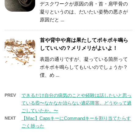
デスクワークが原因の肩・首・肩甲骨の
凝りというのは、だいたい姿勢の悪さが
原因だと ...
首や背中や肩は果たしてポキポキ鳴ら
していいの？メリメリがよいよ！
表題の通りですが、凝っている箇所って
ポキポキ鳴らしてもいいのでしょうか？
僕、め ...
PREV
できるだけ自分の病気のことや経験は話したいと思っ
ている⑥〜なかなか治らない適応障害。どうやって過
ごしていたか。〜
NEXT
【Mac】CapsキーにCommandキーを割り当てたらす
ごく捗った