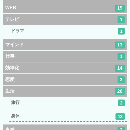
WEB
19
テレビ
1
ドラマ
1
マインド
13
仕事
1
効率化
14
恋愛
3
生活
26
旅行
2
身体
13
直感