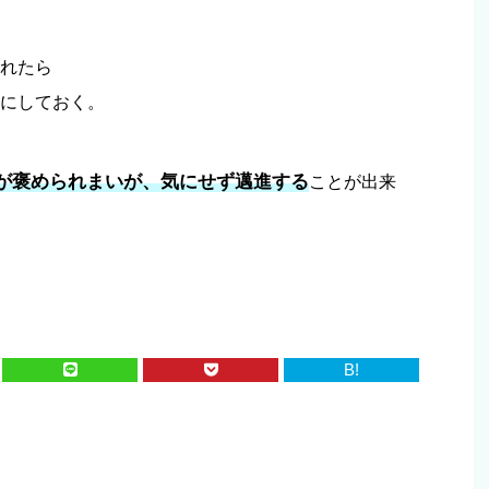
れたら
にしておく。
が褒められまいが、気にせず邁進する
ことが出来
B!