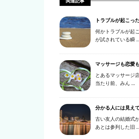
関連記事
トラブルが起こっ
何かトラブルが起
が試されている瞬 ..
マッサージも恋愛
とあるマッサージ店
当たり前、みん ...
分かる人には見え
古い友人の結婚式
あとは参列した旧 ..