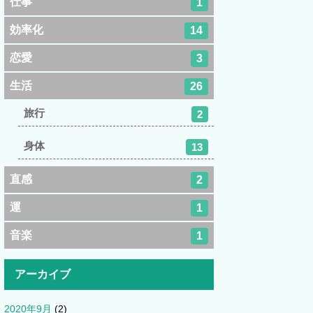
仕事
1
効率化
14
恋愛
3
生活
26
旅行
2
身体
13
直感
2
運
1
音楽
1
アーカイブ
2020年9月
(2)