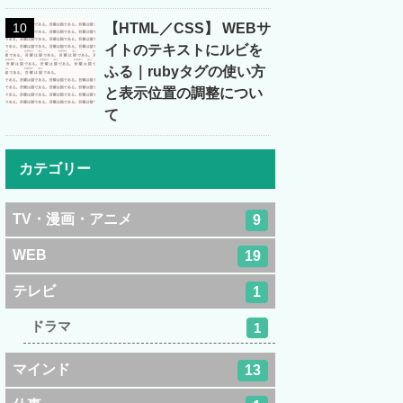
【HTML／CSS】 WEBサ
イトのテキストにルビを
ふる｜rubyタグの使い方
と表示位置の調整につい
て
カテゴリー
TV・漫画・アニメ
9
WEB
19
テレビ
1
ドラマ
1
マインド
13