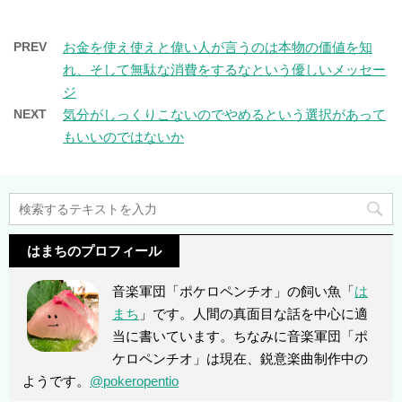
PREV
お金を使え使えと偉い人が言うのは本物の価値を知
れ、そして無駄な消費をするなという優しいメッセー
ジ
NEXT
気分がしっくりこないのでやめるという選択があって
もいいのではないか
はまちのプロフィール
音楽軍団「ポケロペンチオ」の飼い魚「
は
まち
」です。人間の真面目な話を中心に適
当に書いています。ちなみに音楽軍団「ポ
ケロペンチオ」は現在、鋭意楽曲制作中の
ようです。
@pokeropentio