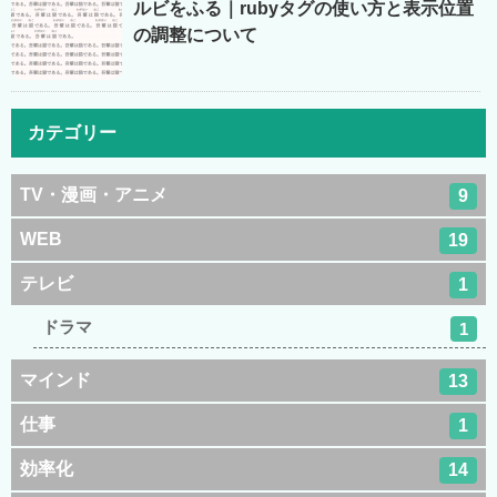
ルビをふる｜rubyタグの使い方と表示位置
の調整について
カテゴリー
TV・漫画・アニメ
9
WEB
19
テレビ
1
ドラマ
1
マインド
13
仕事
1
効率化
14